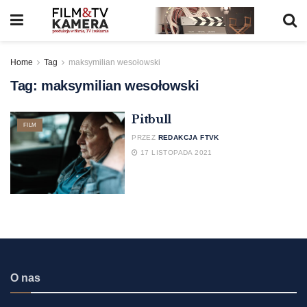
Home
Tag
maksymilian wesołowski
Tag:
maksymilian wesołowski
Pitbull
FILM
PRZEZ
REDAKCJA FTVK
17 LISTOPADA 2021
O nas