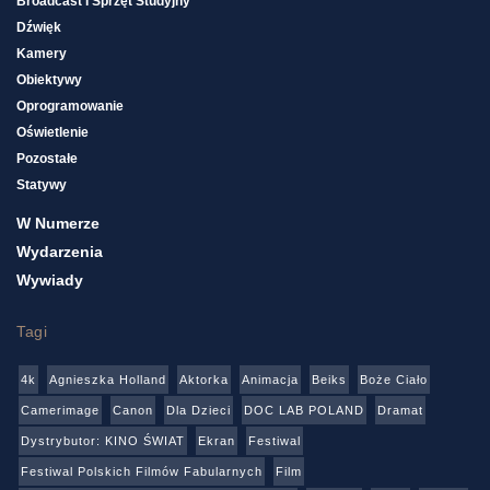
Broadcast I Sprzęt Studyjny
Dźwięk
Kamery
Obiektywy
Oprogramowanie
Oświetlenie
Pozostałe
Statywy
W Numerze
Wydarzenia
Wywiady
Tagi
4k
Agnieszka Holland
Aktorka
Animacja
Beiks
Boże Ciało
Camerimage
Canon
Dla Dzieci
DOC LAB POLAND
Dramat
Dystrybutor: KINO ŚWIAT
Ekran
Festiwal
Festiwal Polskich Filmów Fabularnych
Film