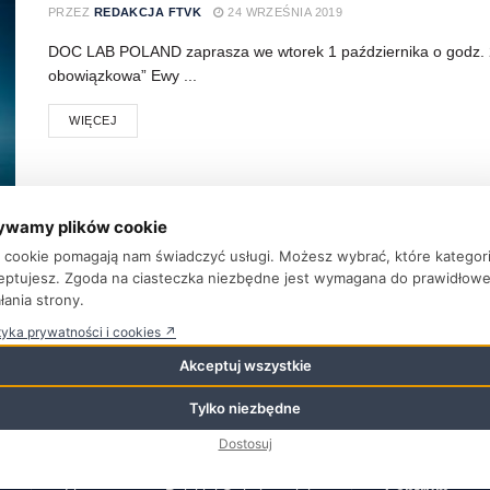
PRZEZ
REDAKCJA FTVK
24 WRZEŚNIA 2019
DOC LAB POLAND zaprasza we wtorek 1 października o godz. 20
obowiązkowa” Ewy ...
WIĘCEJ
ywamy plików cookie
ki cookie pomagają nam świadczyć usługi. Możesz wybrać, które kategor
eptujesz. Zgoda na ciasteczka niezbędne jest wymagana do prawidłow
łania strony.
tyka prywatności i cookies ↗
Najnowsze wpisy
Kategorie
Akceptuj wszystkie
Aktualności
Tylko niezbędne
Nagrody Polish Days 2026
6
sierpnia 2026
Baza Adreso
Dostosuj
Bez Kategorii
Kino, które pomaga rozmawiać.