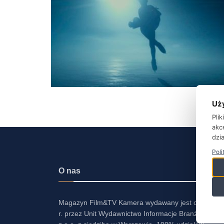
Uż
Pli
akc
dzia
Poli
O nas
Magazyn Film&TV Kamera wydawany jest od 2001
r. przez Unit Wydawnictwo Informacje Branżowe Sp.