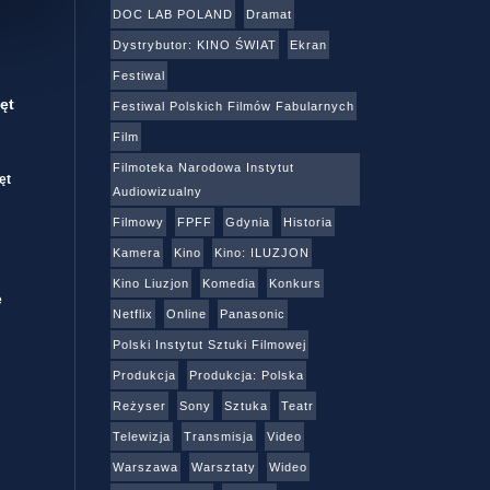
DOC LAB POLAND
Dramat
Dystrybutor: KINO ŚWIAT
Ekran
Festiwal
ęt
Festiwal Polskich Filmów Fabularnych
Film
Filmoteka Narodowa Instytut
ęt
Audiowizualny
Filmowy
FPFF
Gdynia
Historia
Kamera
Kino
Kino: ILUZJON
Kino Liuzjon
Komedia
Konkurs
e
Netflix
Online
Panasonic
Polski Instytut Sztuki Filmowej
Produkcja
Produkcja: Polska
Reżyser
Sony
Sztuka
Teatr
Telewizja
Transmisja
Video
Warszawa
Warsztaty
Wideo