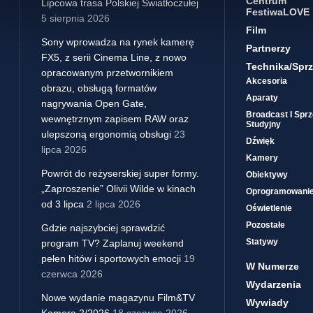
Centrum
Lipcowa trasa Polskiej Światłoczułej
FestiwaLOVE
5 sierpnia 2026
Film
Sony wprowadza na rynek kamerę
Partnerzy
FX5, z serii Cinema Line, z nowo
Technika/sprz
opracowanym przetwornikiem
Akcesoria
obrazu, obsługą formatów
Aparaty
nagrywania Open Gate,
Broadcast I Sprz
wewnętrznym zapisem RAW oraz
Studyjny
ulepszoną ergonomią obsługi
23
Dźwięk
lipca 2026
Kamery
Powrót do reżyserskiej super formy.
Obiektywy
„Zaproszenie” Olivii Wilde w kinach
Oprogramowani
od 3 lipca
2 lipca 2026
Oświetlenie
Pozostałe
Gdzie najszybciej sprawdzić
Statywy
program TV? Zaplanuj weekend
pełen hitów i sportowych emocji
19
W Numerze
czerwca 2026
Wydarzenia
Nowe wydanie magazynu Film&TV
Wywiady