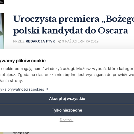
Uroczysta premiera „Bożego
polski kandydat do Oscara
PRZEZ
REDAKCJA FTVK
9 PAŹDZIERNIKA 2019
8 października w warszawskim kinie Cinema City Sadyba odbyła 
reżyserii Jana Komasy. ...
ywamy plików cookie
ki cookie pomagają nam świadczyć usługi. Możesz wybrać, które kategor
WIĘCEJ
eptujesz. Zgoda na ciasteczka niezbędne jest wymagana do prawidłow
łania strony.
tyka prywatności i cookies ↗
Akceptuj wszystkie
LETNI FESTIWAL FILM
Tylko niezbędne
PRZEZ
REDAKCJA FTVK
18 WRZEŚNIA 2019
Dostosuj
Rozpoczyna się najdłuższy i najfajniejszy festiwal filmowy w Ło
spędzać ...