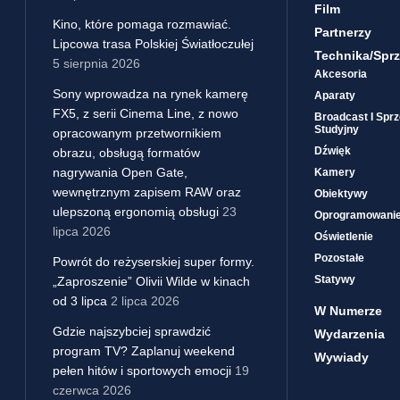
Film
Kino, które pomaga rozmawiać.
Partnerzy
Lipcowa trasa Polskiej Światłoczułej
Technika/sprz
5 sierpnia 2026
Akcesoria
Sony wprowadza na rynek kamerę
Aparaty
FX5, z serii Cinema Line, z nowo
Broadcast I Sprz
Studyjny
opracowanym przetwornikiem
Dźwięk
obrazu, obsługą formatów
nagrywania Open Gate,
Kamery
wewnętrznym zapisem RAW oraz
Obiektywy
ulepszoną ergonomią obsługi
23
Oprogramowani
lipca 2026
Oświetlenie
Pozostałe
Powrót do reżyserskiej super formy.
Statywy
„Zaproszenie” Olivii Wilde w kinach
od 3 lipca
2 lipca 2026
W Numerze
Gdzie najszybciej sprawdzić
Wydarzenia
program TV? Zaplanuj weekend
Wywiady
pełen hitów i sportowych emocji
19
czerwca 2026