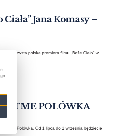
 Ciała” Jana Komasy –
się uroczysta polska premiera filmu „Boże Ciało” w
ie
ego
OWY TME POLÓWKA
dzi - TME Polówka. Od 1 lipca do 1 września będziecie