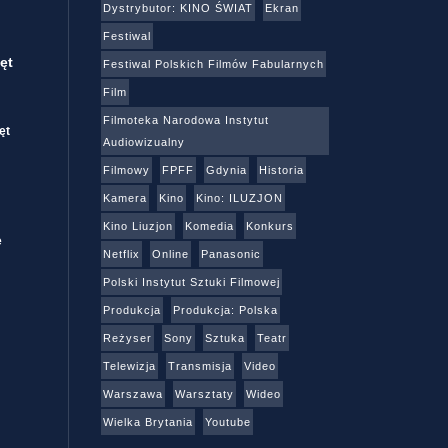
Dystrybutor: KINO ŚWIAT
Ekran
Festiwal
ęt
Festiwal Polskich Filmów Fabularnych
Film
Filmoteka Narodowa Instytut
ęt
Audiowizualny
Filmowy
FPFF
Gdynia
Historia
Kamera
Kino
Kino: ILUZJON
Kino Liuzjon
Komedia
Konkurs
e
Netflix
Online
Panasonic
Polski Instytut Sztuki Filmowej
Produkcja
Produkcja: Polska
Reżyser
Sony
Sztuka
Teatr
Telewizja
Transmisja
Video
Warszawa
Warsztaty
Wideo
Wielka Brytania
Youtube