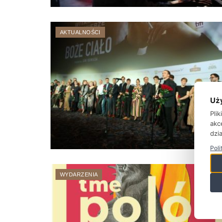
AKTUALNOŚCI
Uż
Pli
akc
dzia
Poli
WYDARZENIA