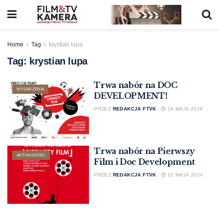
Home
Tag
krystian lupa
Tag:
krystian lupa
Trwa nabór na DOC
WYDARZENIA
DEVELOPMENT!
PRZEZ
REDAKCJA FTVK
14 MAJA 2026
Trwa nabór na Pierwszy
AKTUALNOŚCI
Film i Doc Development
PRZEZ
REDAKCJA FTVK
22 MAJA 2024