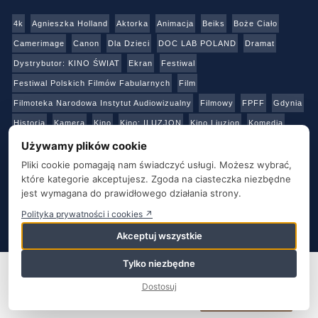
4k
Agnieszka Holland
Aktorka
Animacja
Beiks
Boże Ciało
Camerimage
Canon
Dla Dzieci
DOC LAB POLAND
Dramat
Dystrybutor: KINO ŚWIAT
Ekran
Festiwal
Festiwal Polskich Filmów Fabularnych
Film
Filmoteka Narodowa Instytut Audiowizualny
Filmowy
FPFF
Gdynia
Historia
Kamera
Kino
Kino: ILUZJON
Kino Liuzjon
Komedia
Konkurs
Netflix
Online
Panasonic
Polski Instytut Sztuki Filmowej
Używamy plików cookie
Produkcja
Produkcja: Polska
Reżyser
Sony
Sztuka
Teatr
Pliki cookie pomagają nam świadczyć usługi. Możesz wybrać,
które kategorie akceptujesz. Zgoda na ciasteczka niezbędne
Telewizja
Transmisja
Video
Warszawa
Warsztaty
Wideo
jest wymagana do prawidłowego działania strony.
Wielka Brytania
Youtube
Polityka prywatności i cookies ↗
Akceptuj wszystkie
O NAS
KONTAKT
BAZA ADRESOWA
STRONY PARTNERSKIE
POLITYKA PRYWATNOŚCI
Tylko niezbędne
Ta strona używa plików cookie. Kontynuując korzystanie z tej
strony, wyrażasz zgodę na używanie plików cookie. Odwiedź naszą
Film&TV Kamera
Dostosuj
Politykę prywatności i plików cookie
.
Zgadzam się