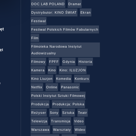
DOC LAB POLAND
Dramat
Dystrybutor: KINO ŚWIAT
Ekran
Festiwal
ęt
Festiwal Polskich Filmów Fabularnych
Film
Filmoteka Narodowa Instytut
ęt
Audiowizualny
Filmowy
FPFF
Gdynia
Historia
Kamera
Kino
Kino: ILUZJON
Kino Liuzjon
Komedia
Konkurs
e
Netflix
Online
Panasonic
Polski Instytut Sztuki Filmowej
Produkcja
Produkcja: Polska
Reżyser
Sony
Sztuka
Teatr
Telewizja
Transmisja
Video
Warszawa
Warsztaty
Wideo