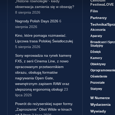
Centrum
„Historie równoległe”- kiedy
FestiwaLOVE
obserwacja zamienia się w obsesję?
Film
8 sierpnia 2026
Partnerzy
Nagrody Polish Days 2026
6
Technika/sprz
sierpnia 2026
Akcesoria
Kino, które pomaga rozmawiać.
Aparaty
Lipcowa trasa Polskiej Światłoczułej
Broadcast I Sprz
Studyjny
5 sierpnia 2026
Dźwięk
Sony wprowadza na rynek kamerę
Kamery
FX5, z serii Cinema Line, z nowo
Obiektywy
opracowanym przetwornikiem
Oprogramowani
obrazu, obsługą formatów
Oświetlenie
nagrywania Open Gate,
Pozostałe
wewnętrznym zapisem RAW oraz
Statywy
ulepszoną ergonomią obsługi
23
lipca 2026
W Numerze
Powrót do reżyserskiej super formy.
Wydarzenia
„Zaproszenie” Olivii Wilde w kinach
Wywiady