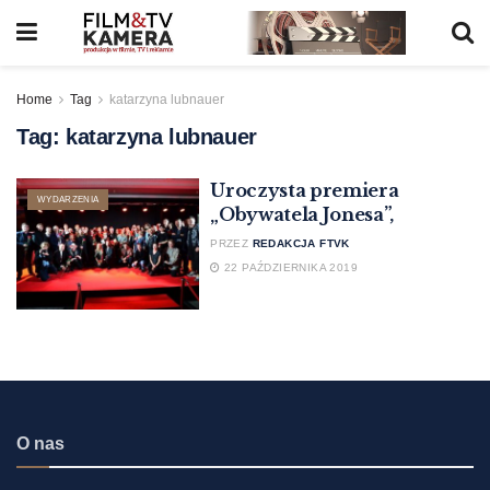
Home
Tag
katarzyna lubnauer
Tag:
katarzyna lubnauer
Uroczysta premiera
WYDARZENIA
„Obywatela Jonesa”,
PRZEZ
REDAKCJA FTVK
22 PAŹDZIERNIKA 2019
O nas