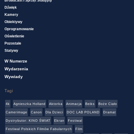
Broadcast I Sprzęt Studyjny
Dźwięk
Kamery
Obiektywy
Oprogramowanie
Oświetlenie
Pozostałe
Statywy
W Numerze
Wydarzenia
Wywiady
Tagi
4k
Agnieszka Holland
Aktorka
Animacja
Beiks
Boże Ciało
Camerimage
Canon
Dla Dzieci
DOC LAB POLAND
Dramat
Dystrybutor: KINO ŚWIAT
Ekran
Festiwal
Festiwal Polskich Filmów Fabularnych
Film