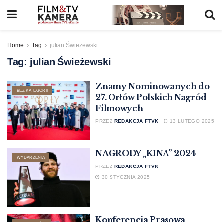
Home
Tag
julian Świeżewski
Tag:
julian Świeżewski
Znamy Nominowanych do
BEZ KATEGORII
27. Orłów Polskich Nagród
Filmowych
PRZEZ
REDAKCJA FTVK
13 LUTEGO 2025
NAGRODY „KINA” 2024
WYDARZENIA
PRZEZ
REDAKCJA FTVK
30 STYCZNIA 2025
Konferencja Prasowa