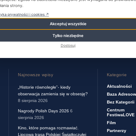
Lepszego prezentu urodzinowego Jan Komasa nie mógł sobie w
łania strony.
ekranach przyciągnęło do kin już ...
tyka prywatności i cookies ↗
WIĘCEJ
Akceptuj wszystkie
Tylko niezbędne
Dostosuj
Najnowsze wpisy
Kategorie
Aktualności
„Historie równoległe”- kiedy
obserwacja zamienia się w obsesję?
Baza Adreso
8 sierpnia 2026
Bez Kategorii
Centrum
Nagrody Polish Days 2026
6
FestiwaLOVE
sierpnia 2026
Film
Kino, które pomaga rozmawiać.
Partnerzy
Lipcowa trasa Polskiej Światłoczułej