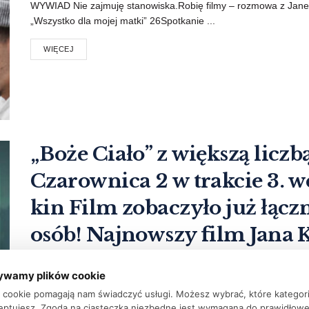
WYWIAD Nie zajmuję stanowiska.Robię filmy – rozmowa z Jane
„Wszystko dla mojej matki” 26Spotkanie ...
WIĘCEJ
„Boże Ciało” z większą liczb
Czarownica 2 w trakcie 3. 
kin Film zobaczyło już łącz
osób! Najnowszy film Jana 
Złotego Globa
ywamy plików cookie
PRZEZ
REDAKCJA FTVK
29 PAŹDZIERNIKA 2019
ki cookie pomagają nam świadczyć usługi. Możesz wybrać, które kategor
eptujesz. Zgoda na ciasteczka niezbędne jest wymagana do prawidłow