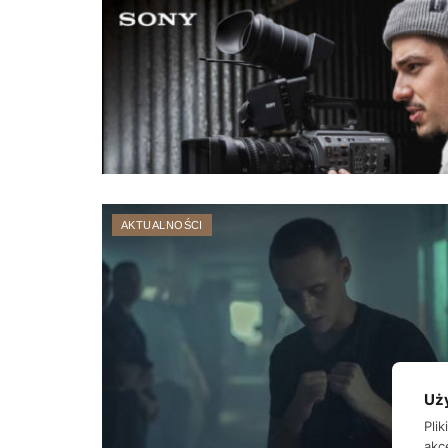
AKTUALNOŚCI
Uż
Pli
akc