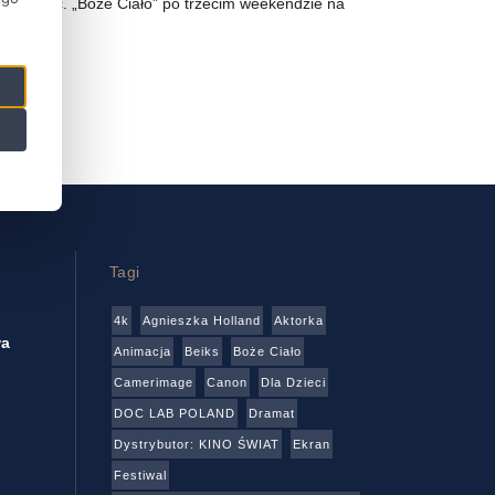
ymarzyć. „Boże Ciało” po trzecim weekendzie na
Tagi
4k
Agnieszka Holland
Aktorka
wa
Animacja
Beiks
Boże Ciało
Camerimage
Canon
Dla Dzieci
DOC LAB POLAND
Dramat
Dystrybutor: KINO ŚWIAT
Ekran
Festiwal