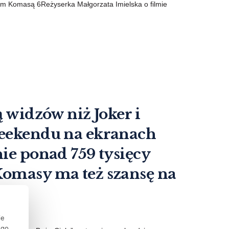
m Komasą 6Reżyserka Małgorzata Imielska o filmie
ą widzów niż Joker i
weekendu na ekranach
nie ponad 759 tysięcy
Komasy ma też szansę na
ie
ego