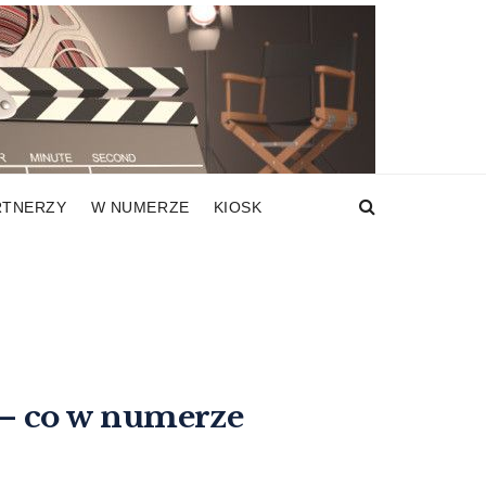
RTNERZY
W NUMERZE
KIOSK
– co w numerze