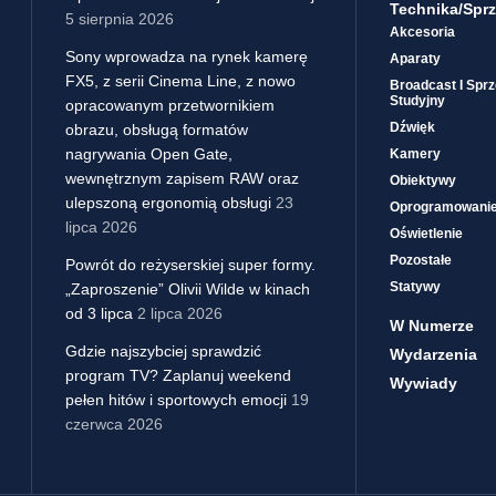
Technika/sprz
5 sierpnia 2026
Akcesoria
Sony wprowadza na rynek kamerę
Aparaty
FX5, z serii Cinema Line, z nowo
Broadcast I Sprz
Studyjny
opracowanym przetwornikiem
Dźwięk
obrazu, obsługą formatów
nagrywania Open Gate,
Kamery
wewnętrznym zapisem RAW oraz
Obiektywy
ulepszoną ergonomią obsługi
23
Oprogramowani
lipca 2026
Oświetlenie
Pozostałe
Powrót do reżyserskiej super formy.
Statywy
„Zaproszenie” Olivii Wilde w kinach
od 3 lipca
2 lipca 2026
W Numerze
Gdzie najszybciej sprawdzić
Wydarzenia
program TV? Zaplanuj weekend
Wywiady
pełen hitów i sportowych emocji
19
czerwca 2026