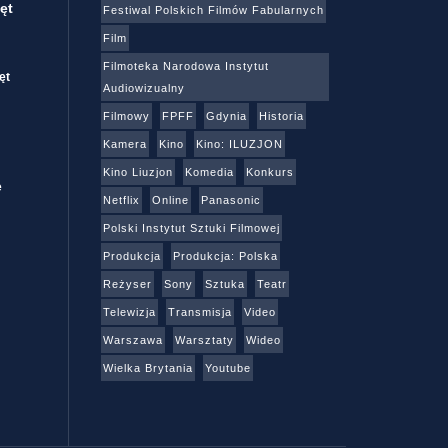
ęt
Festiwal Polskich Filmów Fabularnych
Film
Filmoteka Narodowa Instytut
ęt
Audiowizualny
Filmowy
FPFF
Gdynia
Historia
Kamera
Kino
Kino: ILUZJON
Kino Liuzjon
Komedia
Konkurs
e
Netflix
Online
Panasonic
Polski Instytut Sztuki Filmowej
Produkcja
Produkcja: Polska
Reżyser
Sony
Sztuka
Teatr
Telewizja
Transmisja
Video
Warszawa
Warsztaty
Wideo
Wielka Brytania
Youtube