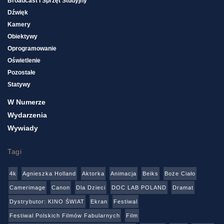
Broadcast I Sprzęt Studyjny
Dźwięk
Kamery
Obiektywy
Oprogramowanie
Oświetlenie
Pozostałe
Statywy
W Numerze
Wydarzenia
Wywiady
Tagi
4k
Agnieszka Holland
Aktorka
Animacja
Beiks
Boże Ciało
Camerimage
Canon
Dla Dzieci
DOC LAB POLAND
Dramat
Dystrybutor: KINO ŚWIAT
Ekran
Festiwal
Festiwal Polskich Filmów Fabularnych
Film