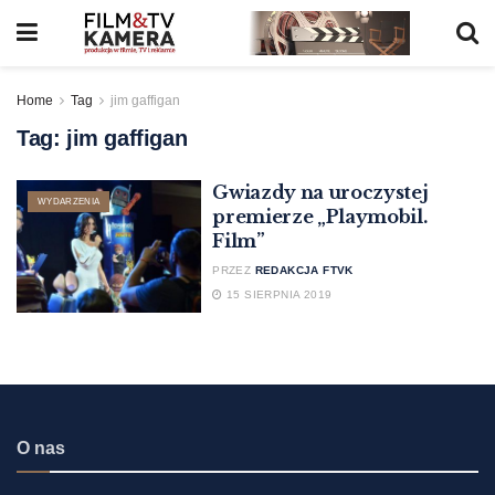
Home
Tag
jim gaffigan
Tag:
jim gaffigan
Gwiazdy na uroczystej
WYDARZENIA
premierze „Playmobil.
Film”
PRZEZ
REDAKCJA FTVK
15 SIERPNIA 2019
O nas