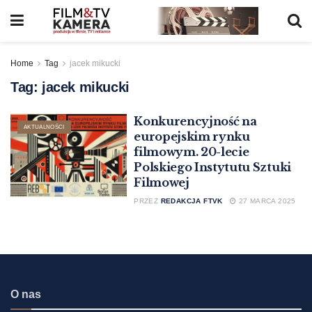
Home
Tag
jacek mikucki
Tag:
jacek mikucki
Konkurencyjność na
AKTUALNOŚCI
europejskim rynku
filmowym. 20-lecie
Polskiego Instytutu Sztuki
Filmowej
PRZEZ
REDAKCJA FTVK
27 MARCA 2025
O nas