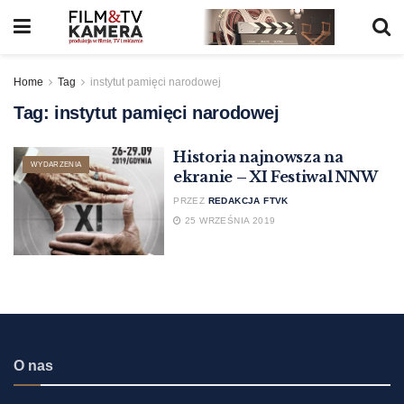
Home
Tag
instytut pamięci narodowej
Tag:
instytut pamięci narodowej
Historia najnowsza na
WYDARZENIA
ekranie – XI Festiwal NNW
PRZEZ
REDAKCJA FTVK
25 WRZEŚNIA 2019
O nas