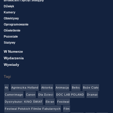
Broadcast I Sprzęt Studyjny
Dźwięk
Kamery
Obiektywy
Oprogramowanie
Oświetlenie
Pozostałe
Statywy
W Numerze
Wydarzenia
Wywiady
Tagi
4k
Agnieszka Holland
Aktorka
Animacja
Beiks
Boże Ciało
Camerimage
Canon
Dla Dzieci
DOC LAB POLAND
Dramat
Dystrybutor: KINO ŚWIAT
Ekran
Festiwal
Festiwal Polskich Filmów Fabularnych
Film