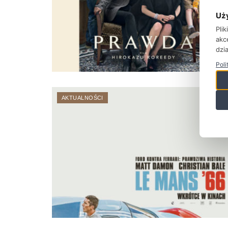
Uż
Pli
akc
dzia
Poli
AKTUALNOŚCI