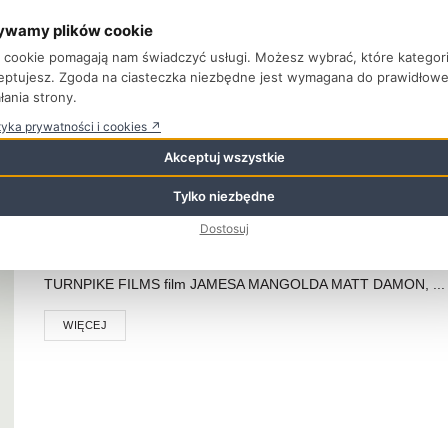
ywamy plików cookie
WIĘCEJ
ki cookie pomagają nam świadczyć usługi. Możesz wybrać, które kategor
eptujesz. Zgoda na ciasteczka niezbędne jest wymagana do prawidłow
łania strony.
tyka prywatności i cookies ↗
Akceptuj wszystkie
LE MANS ’66
Tylko niezbędne
PRZEZ
REDAKCJA FTVK
19 LISTOPADA 2019
Dostosuj
Le Mans ‘66/Ford v Ferrari TWENTIETH CENTURY FOX przed
TURNPIKE FILMS film JAMESA MANGOLDA MATT DAMON, ...
WIĘCEJ