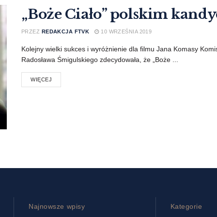
„Boże Ciało” polskim kand
PRZEZ
REDAKCJA FTVK
10 WRZEŚNIA 2019
Kolejny wielki sukces i wyróżnienie dla filmu Jana Komasy Ko
Radosława Śmigulskiego zdecydowała, że „Boże ...
WIĘCEJ
Najnowsze wpisy
Kategorie