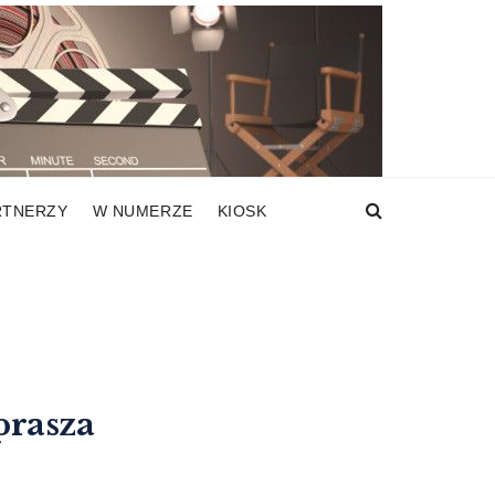
RTNERZY
W NUMERZE
KIOSK
prasza