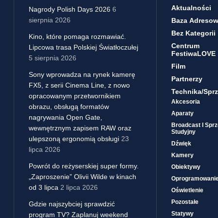
Aktualności
Nagrody Polish Days 2026
6
sierpnia 2026
Baza Adreso
Bez Kategorii
Kino, które pomaga rozmawiać.
Centrum
Lipcowa trasa Polskiej Światłoczułej
FestiwaLOVE
5 sierpnia 2026
Film
Sony wprowadza na rynek kamerę
Partnerzy
FX5, z serii Cinema Line, z nowo
Technika/sprz
opracowanym przetwornikiem
Akcesoria
obrazu, obsługą formatów
Aparaty
nagrywania Open Gate,
Broadcast I Sprz
wewnętrznym zapisem RAW oraz
Studyjny
ulepszoną ergonomią obsługi
23
Dźwięk
lipca 2026
Kamery
Powrót do reżyserskiej super formy.
Obiektywy
„Zaproszenie” Olivii Wilde w kinach
Oprogramowani
od 3 lipca
2 lipca 2026
Oświetlenie
Pozostałe
Gdzie najszybciej sprawdzić
Statywy
program TV? Zaplanuj weekend