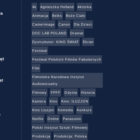
4k
Agnieszka Holland
Aktorka
wa
Animacja
Beiks
Boże Ciało
Camerimage
Canon
Dla Dzieci
DOC LAB POLAND
Dramat
Dystrybutor: KINO ŚWIAT
Ekran
Festiwal
ęt
Festiwal Polskich Filmów Fabularnych
Film
Filmoteka Narodowa Instytut
ęt
Audiowizualny
Filmowy
FPFF
Gdynia
Historia
Kamera
Kino
Kino: ILUZJON
Kino Liuzjon
Komedia
Konkurs
e
Netflix
Online
Panasonic
Polski Instytut Sztuki Filmowej
Produkcja
Produkcja: Polska