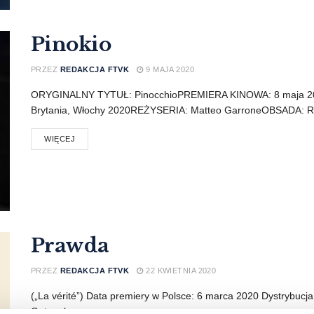
Pinokio
PRZEZ
REDAKCJA FTVK
9 MAJA 2020
ORYGINALNY TYTUŁ: PinocchioPREMIERA KINOWA: 8 maja 2
Brytania, Włochy 2020REŻYSERIA: Matteo GarroneOBSADA: Robert
WIĘCEJ
Prawda
PRZEZ
REDAKCJA FTVK
22 KWIETNIA 2020
(„La vérité”) Data premiery w Polsce: 6 marca 2020 Dystrybucja
Gatunek: ...