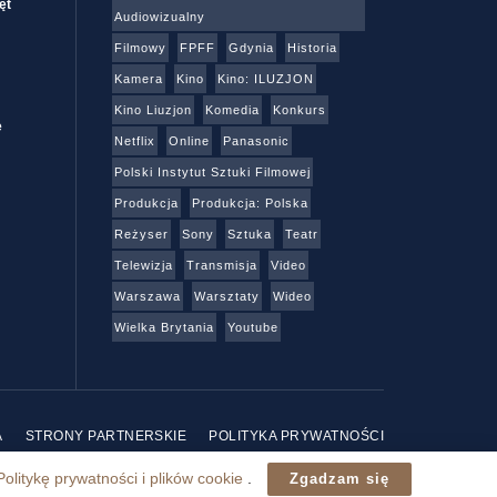
ęt
Audiowizualny
Filmowy
FPFF
Gdynia
Historia
Kamera
Kino
Kino: ILUZJON
Kino Liuzjon
Komedia
Konkurs
e
Netflix
Online
Panasonic
Polski Instytut Sztuki Filmowej
Produkcja
Produkcja: Polska
Reżyser
Sony
Sztuka
Teatr
Telewizja
Transmisja
Video
Warszawa
Warsztaty
Wideo
Wielka Brytania
Youtube
A
STRONY PARTNERSKIE
POLITYKA PRYWATNOŚCI
Politykę prywatności i plików cookie
.
Zgadzam się