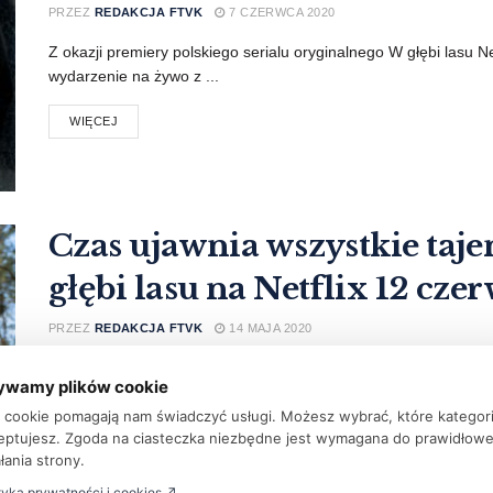
PRZEZ
REDAKCJA FTVK
7 CZERWCA 2020
Z okazji premiery polskiego serialu oryginalnego W głębi lasu
wydarzenie na żywo z ...
WIĘCEJ
Czas ujawnia wszystkie taj
głębi lasu na Netflix 12 cze
PRZEZ
REDAKCJA FTVK
14 MAJA 2020
Netflix opublikował dziś teaser oraz pierwsze zdjęcia z kolejneg
ywamy plików cookie
postawie powieści Harlana Cobena. ...
ki cookie pomagają nam świadczyć usługi. Możesz wybrać, które kategor
eptujesz. Zgoda na ciasteczka niezbędne jest wymagana do prawidłow
WIĘCEJ
łania strony.
tyka prywatności i cookies ↗