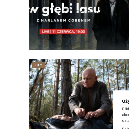
FILM
Uż
Pli
akc
dzia
Poli