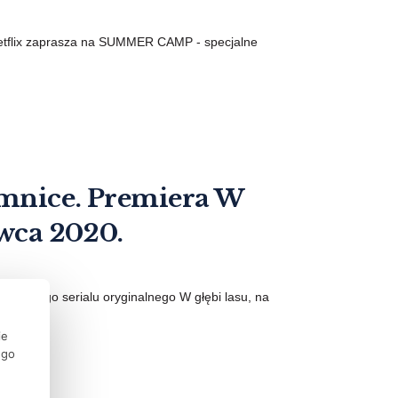
 Netflix zaprasza na SUMMER CAMP - specjalne
emnice. Premiera W
rwca 2020.
o polskiego serialu oryginalnego W głębi lasu, na
ie
ego