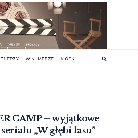
RTNERZY
W NUMERZE
KIOSK
MER CAMP – wyjątkowe
serialu „W głębi lasu”