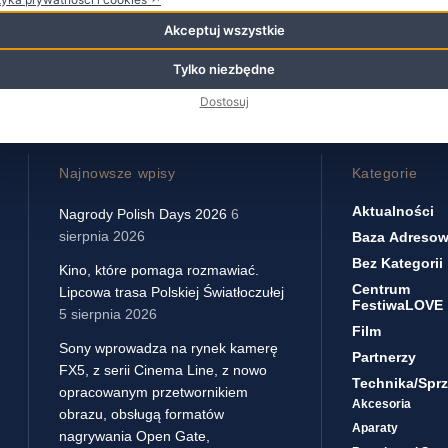
Akceptuj wszystkie
Tylko niezbędne
Dostosuj
Najnowsze wpisy
Kategorie
Aktualności
Nagrody Polish Days 2026
6
sierpnia 2026
Baza Adreso
Bez Kategorii
Kino, które pomaga rozmawiać.
Centrum
Lipcowa trasa Polskiej Światłoczułej
FestiwaLOVE
5 sierpnia 2026
Film
Sony wprowadza na rynek kamerę
Partnerzy
FX5, z serii Cinema Line, z nowo
Technika/sprz
opracowanym przetwornikiem
Akcesoria
obrazu, obsługą formatów
Aparaty
nagrywania Open Gate,