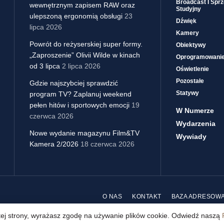
Broadcast I Sprz
wewnętrznym zapisem RAW oraz
Studyjny
ulepszoną ergonomią obsługi
23
Dźwięk
lipca 2026
Kamery
Powrót do reżyserskiej super formy.
Obiektywy
„Zaproszenie” Olivii Wilde w kinach
Oprogramowani
od 3 lipca
2 lipca 2026
Oświetlenie
Pozostałe
Gdzie najszybciej sprawdzić
Statywy
program TV? Zaplanuj weekend
pełen hitów i sportowych emocji
19
W Numerze
czerwca 2026
Wydarzenia
Nowe wydanie magazynu Film&TV
Wywiady
Kamera 2/2026
18 czerwca 2026
O NAS
KONTAKT
BAZA ADRESOW
 tej strony, wyrażasz zgodę na używanie plików cookie. Odwiedź naszą