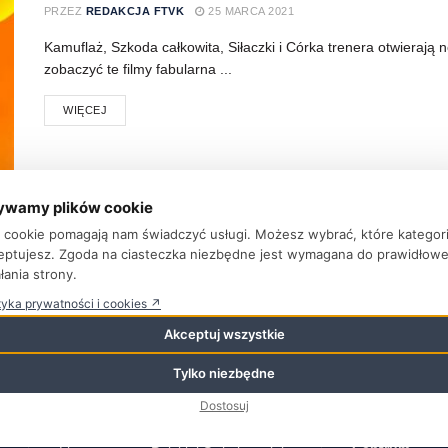
PRZEZ
REDAKCJA FTVK
25 MARCA 2021
Kamuflaż, Szkoda całkowita, Siłaczki i Córka trenera otwiera
zobaczyć te filmy fabularna ...
WIĘCEJ
ywamy plików cookie
ki cookie pomagają nam świadczyć usługi. Możesz wybrać, które kategor
eptujesz. Zgoda na ciasteczka niezbędne jest wymagana do prawidłow
łania strony.
tyka prywatności i cookies ↗
Najnowsze wpisy
Kategorie
Akceptuj wszystkie
Aktualności
Tylko niezbędne
Nagrody Polish Days 2026
6
sierpnia 2026
Baza Adreso
Dostosuj
Bez Kategorii
Kino, które pomaga rozmawiać.