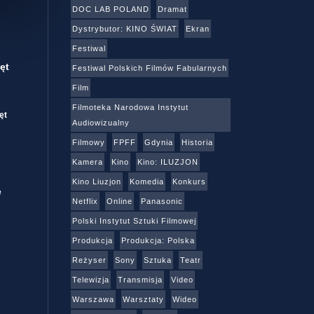
DOC LAB POLAND
Dramat
Dystrybutor: KINO ŚWIAT
Ekran
Festiwal
ęt
Festiwal Polskich Filmów Fabularnych
Film
Filmoteka Narodowa Instytut
ęt
Audiowizualny
Filmowy
FPFF
Gdynia
Historia
Kamera
Kino
Kino: ILUZJON
Kino Liuzjon
Komedia
Konkurs
e
Netflix
Online
Panasonic
Polski Instytut Sztuki Filmowej
Produkcja
Produkcja: Polska
Reżyser
Sony
Sztuka
Teatr
Telewizja
Transmisja
Video
Warszawa
Warsztaty
Wideo