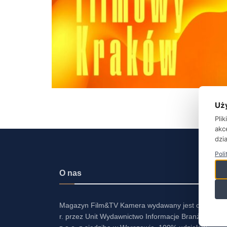
Uż
Pli
akc
dzia
Poli
O nas
Magazyn Film&TV Kamera wydawany jest od 2001
r. przez Unit Wydawnictwo Informacje Branżowe Sp.