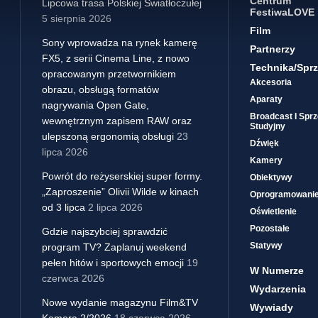
Centrum
Lipcowa trasa Polskiej Światłoczułej
FestiwaLOVE
5 sierpnia 2026
Film
Sony wprowadza na rynek kamerę
Partnerzy
FX5, z serii Cinema Line, z nowo
Technika/sprz
opracowanym przetwornikiem
Akcesoria
obrazu, obsługą formatów
Aparaty
nagrywania Open Gate,
Broadcast I Sprz
wewnętrznym zapisem RAW oraz
Studyjny
ulepszoną ergonomią obsługi
23
Dźwięk
lipca 2026
Kamery
Powrót do reżyserskiej super formy.
Obiektywy
„Zaproszenie” Olivii Wilde w kinach
Oprogramowani
od 3 lipca
2 lipca 2026
Oświetlenie
Pozostałe
Gdzie najszybciej sprawdzić
Statywy
program TV? Zaplanuj weekend
pełen hitów i sportowych emocji
19
W Numerze
czerwca 2026
Wydarzenia
Nowe wydanie magazynu Film&TV
Wywiady