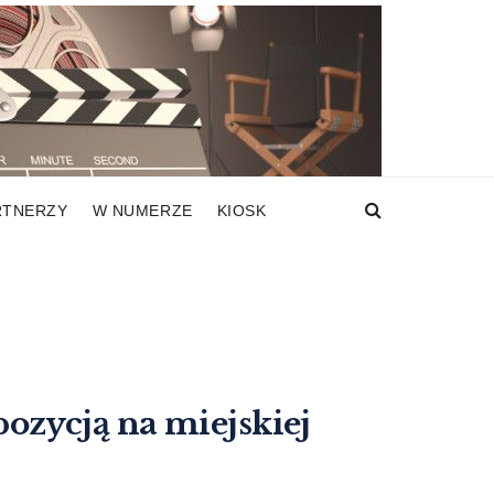
RTNERZY
W NUMERZE
KIOSK
zycją na miejskiej