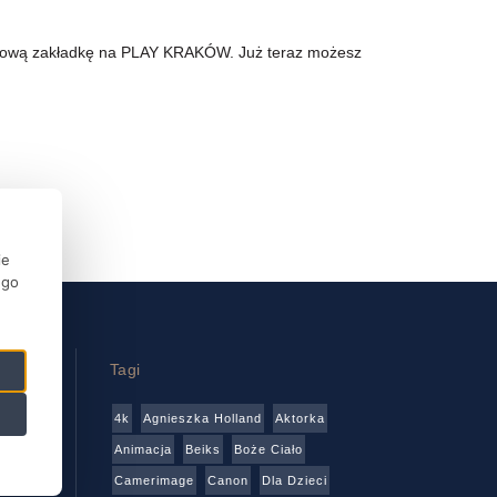
ją nową zakładkę na PLAY KRAKÓW. Już teraz możesz
ie
ego
Tagi
4k
Agnieszka Holland
Aktorka
wa
Animacja
Beiks
Boże Ciało
Camerimage
Canon
Dla Dzieci