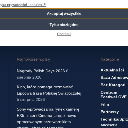
tyka prywatności i cookies ↗
WIĘCEJ
Akceptuj wszystkie
Tylko niezbędne
Dostosuj
Najnowsze wpisy
Kategorie
Aktualności
Nagrody Polish Days 2026
6
sierpnia 2026
Baza Adreso
Bez Kategorii
Kino, które pomaga rozmawiać.
Centrum
Lipcowa trasa Polskiej Światłoczułej
FestiwaLOVE
5 sierpnia 2026
Film
Sony wprowadza na rynek kamerę
Partnerzy
FX5, z serii Cinema Line, z nowo
Technika/sprz
opracowanym przetwornikiem
Akcesoria