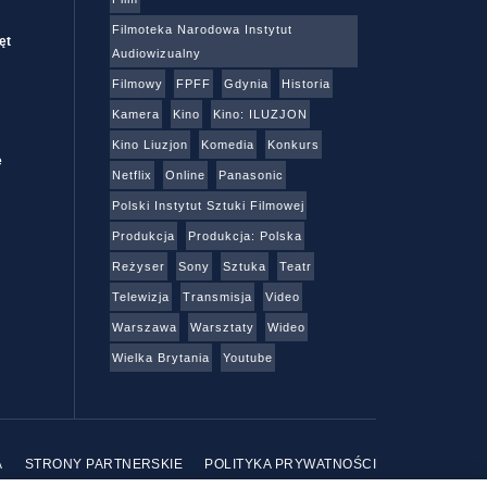
Filmoteka Narodowa Instytut
ęt
Audiowizualny
Filmowy
FPFF
Gdynia
Historia
Kamera
Kino
Kino: ILUZJON
Kino Liuzjon
Komedia
Konkurs
e
Netflix
Online
Panasonic
Polski Instytut Sztuki Filmowej
Produkcja
Produkcja: Polska
Reżyser
Sony
Sztuka
Teatr
Telewizja
Transmisja
Video
Warszawa
Warsztaty
Wideo
Wielka Brytania
Youtube
A
STRONY PARTNERSKIE
POLITYKA PRYWATNOŚCI