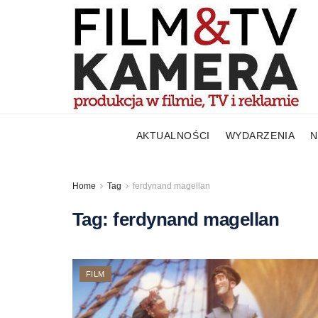
AKTUALNOŚCI
WYDARZENIA
N
Home
Tag
ferdynand magellan
Tag:
ferdynand magellan
FILM