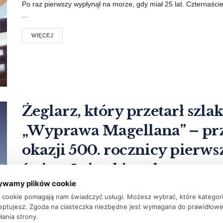
Po raz pierwszy wypłynął na morze, gdy miał 25 lat. Czternaści
...
WIĘCEJ
Żeglarz, który przetarł sz
„Wyprawa Magellana” – pr
okazji 500. rocznicy pierws
świata Już w kinach
ywamy plików cookie
PRZEZ
REDAKCJA FTVK
5 WRZEŚNIA 2019
ki cookie pomagają nam świadczyć usługi. Możesz wybrać, które kategor
Po raz pierwszy wypłynął na morze, gdy miał 25 lat. Czternaści
eptujesz. Zgoda na ciasteczka niezbędne jest wymagana do prawidłow
...
łania strony.