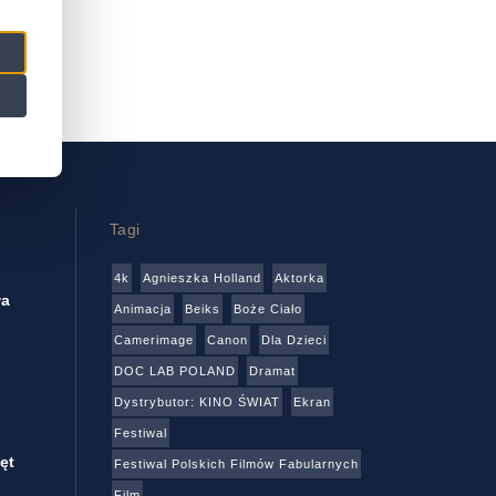
Tagi
4k
Agnieszka Holland
Aktorka
wa
Animacja
Beiks
Boże Ciało
Camerimage
Canon
Dla Dzieci
DOC LAB POLAND
Dramat
Dystrybutor: KINO ŚWIAT
Ekran
Festiwal
ęt
Festiwal Polskich Filmów Fabularnych
Film