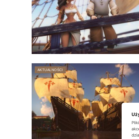
AKTUALNOŚCI
Uż
Pli
akc
dzia