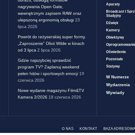
obrazu, obsługą formatów
Aparaty
nagrywania Open Gate,
Broadcast I Sprz
wewnętrznym zapisem RAW oraz
Studyjny
ulepszoną ergonomią obsługi
23
Dźwięk
lipca 2026
Kamery
Powrót do reżyserskiej super formy.
Obiektywy
„Zaproszenie” Olivii Wilde w kinach
Oprogramowani
od 3 lipca
2 lipca 2026
Oświetlenie
Pozostałe
Gdzie najszybciej sprawdzić
Statywy
program TV? Zaplanuj weekend
pełen hitów i sportowych emocji
19
W Numerze
czerwca 2026
Wydarzenia
Nowe wydanie magazynu Film&TV
Wywiady
Kamera 2/2026
18 czerwca 2026
O NAS
KONTAKT
BAZA ADRESOW