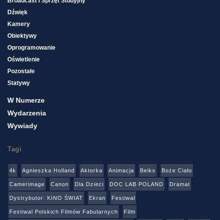
Broadcast I Sprzęt Studyjny
Dźwięk
Kamery
Obiektywy
Oprogramowanie
Oświetlenie
Pozostałe
Statywy
W Numerze
Wydarzenia
Wywiady
Tagi
4k
Agnieszka Holland
Aktorka
Animacja
Beiks
Boże Ciało
Camerimage
Canon
Dla Dzieci
DOC LAB POLAND
Dramat
Dystrybutor: KINO ŚWIAT
Ekran
Festiwal
Festiwal Polskich Filmów Fabularnych
Film