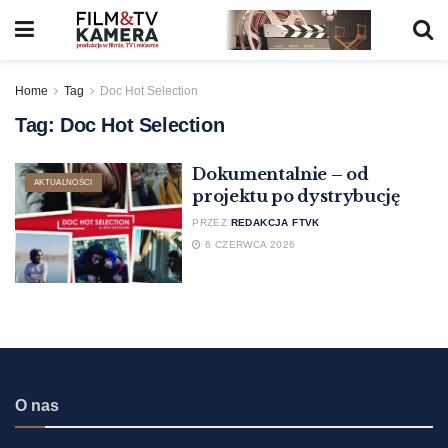
Home
Tag
Doc Hot Selection
Tag:
Doc Hot Selection
Dokumentalnie – od
AKTUALNOŚCI
projektu po dystrybucję
PRZEZ
REDAKCJA FTVK
6 CZERWCA 2026
O nas