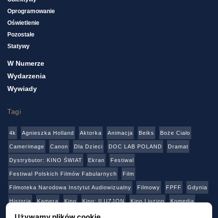
Oprogramowanie
Oświetlenie
Pozostałe
Statywy
W Numerze
Wydarzenia
Wywiady
Tagi
4k
Agnieszka Holland
Aktorka
Animacja
Beiks
Boże Ciało
Camerimage
Canon
Dla Dzieci
DOC LAB POLAND
Dramat
Dystrybutor: KINO ŚWIAT
Ekran
Festiwal
Festiwal Polskich Filmów Fabularnych
Film
Filmoteka Narodowa Instytut Audiowizualny
Filmowy
FPFF
Gdynia
Historia
Kamera
Kino
Kino: ILUZJON
Kino Liuzjon
Komedia
Konkurs
Netflix
Online
Panasonic
Polski Instytut Sztuki Filmowej
Używamy plików cookie