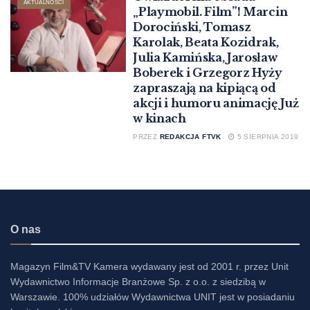
AKTUALNOŚCI
„Playmobil. Film”! Marcin
Dorociński, Tomasz
Karolak, Beata Kozidrak,
Julia Kamińska, Jarosław
Boberek i Grzegorz Hyży
zapraszają na kipiącą od
akcji i humoru animację Już
w kinach
PRZEZ
REDAKCJA FTVK
5 SIERPNIA 2019
O nas
Magazyn Film&TV Kamera wydawany jest od 2001 r. przez Unit
Wydawnictwo Informacje Branżowe Sp. z o.o. z siedzibą w
Warszawie. 100% udziałów Wydawnictwa UNIT jest w posiadaniu