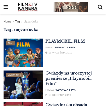
Home
Tag
ciężarówka
Tag:
ciężarówka
PLAYMOBIL. FILM
FILM
PRZEZ
REDAKCJA FTVK
13 WRZEŚNIA 2019
Gwiazdy na uroczystej
WYDARZENIA
premierze „Playmobil.
Film”
PRZEZ
REDAKCJA FTVK
15 SIERPNIA 2019
Gwiazdorska obsada