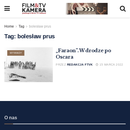
Home
Tag
bolesław prus
Tag:
bolesław prus
„Faraon”. W drodze po
WYWIADY
Oscara
PRZEZ
REDAKCJA FTVK
15 MARCA 2022
O nas