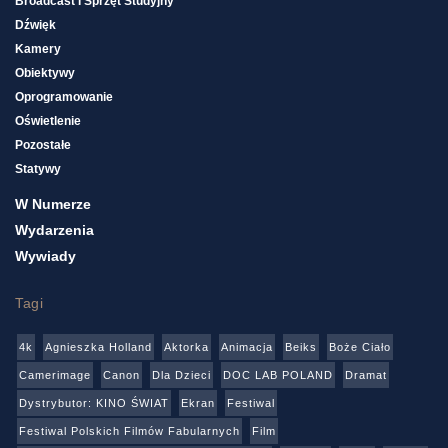
Broadcast I Sprzęt Studyjny
Dźwięk
Kamery
Obiektywy
Oprogramowanie
Oświetlenie
Pozostałe
Statywy
W Numerze
Wydarzenia
Wywiady
Tagi
4k
Agnieszka Holland
Aktorka
Animacja
Beiks
Boże Ciało
Camerimage
Canon
Dla Dzieci
DOC LAB POLAND
Dramat
Dystrybutor: KINO ŚWIAT
Ekran
Festiwal
Festiwal Polskich Filmów Fabularnych
Film