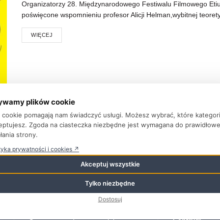
Organizatorzy 28. Międzynarodowego Festiwalu Filmowego Et
poświęcone wspomnieniu profesor Alicji Helman,wybitnej teoretyczki
WIĘCEJ
ywamy plików cookie
ki cookie pomagają nam świadczyć usługi. Możesz wybrać, które kategor
eptujesz. Zgoda na ciasteczka niezbędne jest wymagana do prawidłow
łania strony.
tyka prywatności i cookies ↗
Najnowsze wpisy
Kategorie
Akceptuj wszystkie
Aktualności
Tylko niezbędne
Kino, które pomaga rozmawiać.
Lipcowa trasa Polskiej Światłoczułej
Baza Adreso
Dostosuj
5 sierpnia 2026
Bez Kategorii