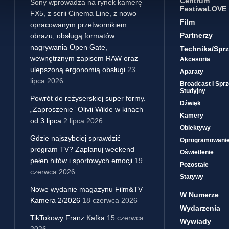
Centrum
Sony wprowadza na rynek kamerę
FestiwaLOVE
FX5, z serii Cinema Line, z nowo
Film
opracowanym przetwornikiem
Partnerzy
obrazu, obsługą formatów
nagrywania Open Gate,
Technika/sprz
wewnętrznym zapisem RAW oraz
Akcesoria
ulepszoną ergonomią obsługi
23
Aparaty
lipca 2026
Broadcast I Sprz
Studyjny
Powrót do reżyserskiej super formy.
Dźwięk
„Zaproszenie” Olivii Wilde w kinach
Kamery
od 3 lipca
2 lipca 2026
Obiektywy
Gdzie najszybciej sprawdzić
Oprogramowani
program TV? Zaplanuj weekend
Oświetlenie
pełen hitów i sportowych emocji
19
Pozostałe
czerwca 2026
Statywy
Nowe wydanie magazynu Film&TV
W Numerze
Kamera 2/2026
18 czerwca 2026
Wydarzenia
TikTokowy Franz Kafka
15 czerwca
Wywiady