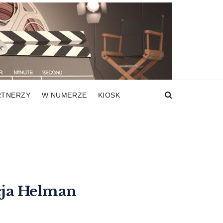
RTNERZY
W NUMERZE
KIOSK
cja Helman