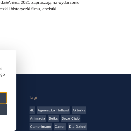
iuda&Anima 2021 zapraszają na wydarzenie
 i historyczki filmu, eseistki ...
ie
ego
Tagi
4k
Agnieszka Holland
Aktorka
wa
Animacja
Beiks
Boże Ciało
Camerimage
Canon
Dla Dzieci