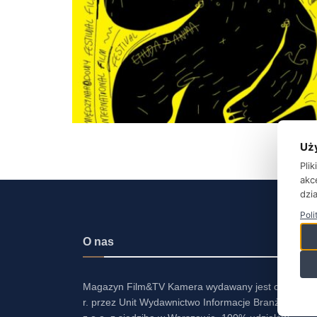
Uż
Pli
akc
dzia
Poli
O nas
Magazyn Film&TV Kamera wydawany jest od 2001
r. przez Unit Wydawnictwo Informacje Branżowe Sp.