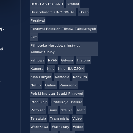
DOC LAB POLAND
Dramat
Dystrybutor: KINO ŚWIAT
Ekran
Festiwal
ęt
Festiwal Polskich Filmów Fabularnych
Film
Filmoteka Narodowa Instytut
ęt
Audiowizualny
Filmowy
FPFF
Gdynia
Historia
Kamera
Kino
Kino: ILUZJON
Kino Liuzjon
Komedia
Konkurs
e
Netflix
Online
Panasonic
Polski Instytut Sztuki Filmowej
Produkcja
Produkcja: Polska
Reżyser
Sony
Sztuka
Teatr
Telewizja
Transmisja
Video
Warszawa
Warsztaty
Wideo