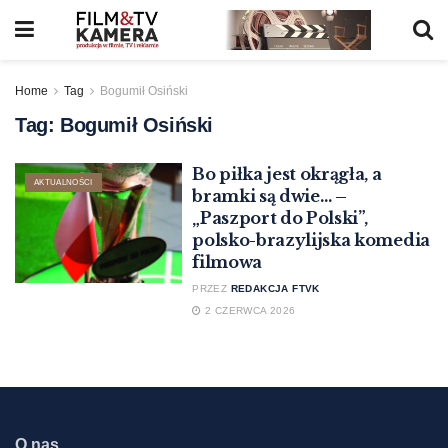
Home
Tag
Bogumił Osiński
Tag:
Bogumił Osiński
Bo piłka jest okrągła, a
AKTUALNOŚCI
bramki są dwie… –
„Paszport do Polski”,
polsko-brazylijska komedia
filmowa
PRZEZ
REDAKCJA FTVK
2 CZERWCA 2026
O nas