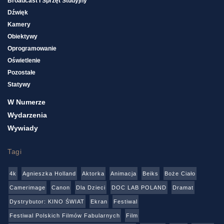
Broadcast I Sprzęt Studyjny
Dźwięk
Kamery
Obiektywy
Oprogramowanie
Oświetlenie
Pozostałe
Statywy
W Numerze
Wydarzenia
Wywiady
Tagi
4k
Agnieszka Holland
Aktorka
Animacja
Beiks
Boże Ciało
Camerimage
Canon
Dla Dzieci
DOC LAB POLAND
Dramat
Dystrybutor: KINO ŚWIAT
Ekran
Festiwal
Festiwal Polskich Filmów Fabularnych
Film