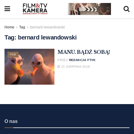
Home
Tag
bernard lewandowski
Tag:
bernard lewandowski
MANU. BĄDŹ SOBĄ!
FILM
PRZEZ
REDAKCJA FTVK
21 SIERPNIA 2019
O nas