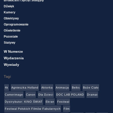
Broadcast I Sprzęt Studyjny
Dźwięk
Kamery
Obiektywy
Oprogramowanie
Oświetlenie
Pozostałe
Statywy
W Numerze
Wydarzenia
Wywiady
Tagi
4k
Agnieszka Holland
Aktorka
Animacja
Beiks
Boże Ciało
Camerimage
Canon
Dla Dzieci
DOC LAB POLAND
Dramat
Dystrybutor: KINO ŚWIAT
Ekran
Festiwal
Festiwal Polskich Filmów Fabularnych
Film