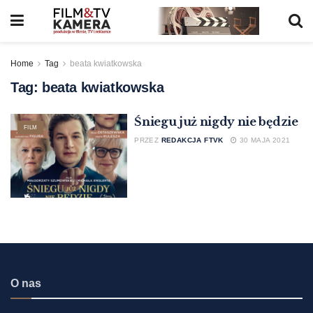
Home
Tag
beata kwiatkowska
Tag:
beata kwiatkowska
Śniegu już nigdy nie będzie
FILM
PRZEZ
REDAKCJA FTVK
30 MAJA 2021
O nas