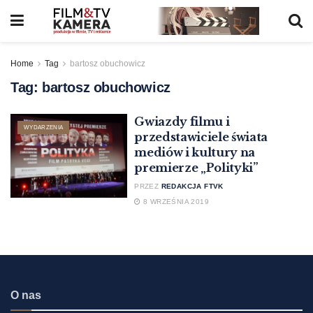
Home
Tag
bartosz obuchowicz
Tag:
bartosz obuchowicz
Gwiazdy filmu i
WYDARZENIA
przedstawiciele świata
mediów i kultury na
premierze „Polityki”
PRZEZ
REDAKCJA FTVK
8 WRZEŚNIA 2019
O nas