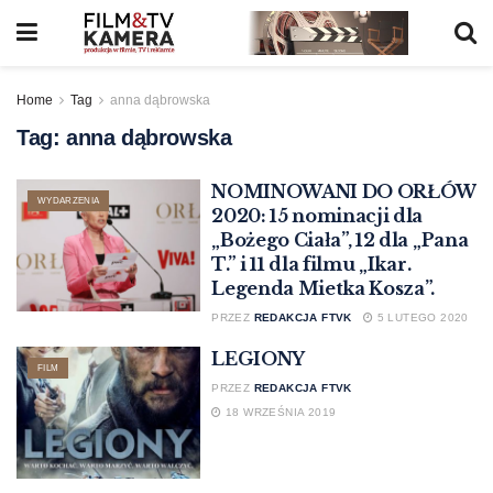
Home
Tag
anna dąbrowska
Tag:
anna dąbrowska
NOMINOWANI DO ORŁÓW
WYDARZENIA
2020: 15 nominacji dla
„Bożego Ciała”, 12 dla „Pana
T.” i 11 dla filmu „Ikar.
Legenda Mietka Kosza”.
PRZEZ
REDAKCJA FTVK
5 LUTEGO 2020
LEGIONY
FILM
PRZEZ
REDAKCJA FTVK
18 WRZEŚNIA 2019