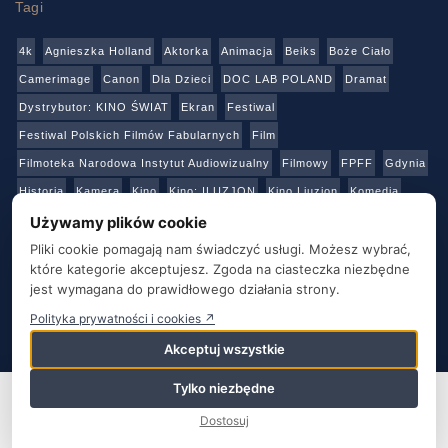
Tagi
4k
Agnieszka Holland
Aktorka
Animacja
Beiks
Boże Ciało
Camerimage
Canon
Dla Dzieci
DOC LAB POLAND
Dramat
Dystrybutor: KINO ŚWIAT
Ekran
Festiwal
Festiwal Polskich Filmów Fabularnych
Film
Filmoteka Narodowa Instytut Audiowizualny
Filmowy
FPFF
Gdynia
Historia
Kamera
Kino
Kino: ILUZJON
Kino Liuzjon
Komedia
Konkurs
Netflix
Online
Panasonic
Polski Instytut Sztuki Filmowej
Używamy plików cookie
Produkcja
Produkcja: Polska
Reżyser
Sony
Sztuka
Teatr
Pliki cookie pomagają nam świadczyć usługi. Możesz wybrać,
które kategorie akceptujesz. Zgoda na ciasteczka niezbędne
Telewizja
Transmisja
Video
Warszawa
Warsztaty
Wideo
jest wymagana do prawidłowego działania strony.
Wielka Brytania
Youtube
Polityka prywatności i cookies ↗
Akceptuj wszystkie
O NAS
KONTAKT
BAZA ADRESOWA
STRONY PARTNERSKIE
POLITYKA PRYWATNOŚCI
Tylko niezbędne
Ta strona używa plików cookie. Kontynuując korzystanie z tej
strony, wyrażasz zgodę na używanie plików cookie. Odwiedź naszą
Dostosuj
Film&TV Kamera
Politykę prywatności i plików cookie
.
Zgadzam się