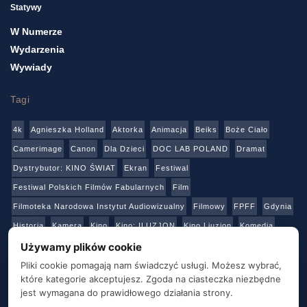
Statywy
W Numerze
Wydarzenia
Wywiady
Tagi
4k
Agnieszka Holland
Aktorka
Animacja
Beiks
Boże Ciało
Camerimage
Canon
Dla Dzieci
DOC LAB POLAND
Dramat
Dystrybutor: KINO ŚWIAT
Ekran
Festiwal
Festiwal Polskich Filmów Fabularnych
Film
Filmoteka Narodowa Instytut Audiowizualny
Filmowy
FPFF
Gdynia
Historia
Kamera
Kino
Kino: ILUZJON
Kino Liuzjon
Komedia
Konkurs
Netflix
Online
Panasonic
Polski Instytut Sztuki Filmowej
Używamy plików cookie
Produkcja
Produkcja: Polska
Reżyser
Sony
Sztuka
Teatr
Pliki cookie pomagają nam świadczyć usługi. Możesz wybrać,
które kategorie akceptujesz. Zgoda na ciasteczka niezbędne
Telewizja
Transmisja
Video
Warszawa
Warsztaty
Wideo
jest wymagana do prawidłowego działania strony.
Wielka Brytania
Youtube