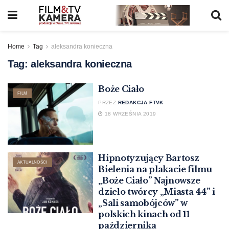
Home
Tag
aleksandra konieczna
Tag:
aleksandra konieczna
Boże Ciało
FILM
PRZEZ
REDAKCJA FTVK
18 WRZEŚNIA 2019
Hipnotyzujący Bartosz
AKTUALNOŚCI
Bielenia na plakacie filmu
„Boże Ciało” Najnowsze
dzieło twórcy „Miasta 44” i
„Sali samobójców” w
polskich kinach od 11
października