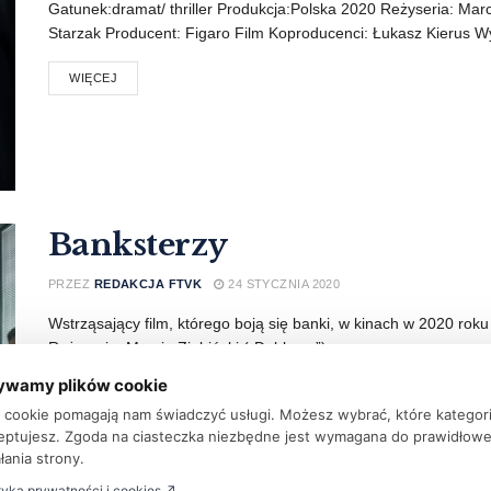
Gatunek:dramat/ thriller Produkcja:Polska 2020 Reżyseria: Marc
Starzak Producent: Figaro Film Koproducenci: Łukasz Kierus W
WIĘCEJ
Banksterzy
PRZEZ
REDAKCJA FTVK
24 STYCZNIA 2020
Wstrząsający film, którego boją się banki, w kinach w 2020 roku
Reżyseria: Marcin Ziębiński („Dublerzy”) ...
ywamy plików cookie
WIĘCEJ
ki cookie pomagają nam świadczyć usługi. Możesz wybrać, które kategor
eptujesz. Zgoda na ciasteczka niezbędne jest wymagana do prawidłow
łania strony.
tyka prywatności i cookies ↗