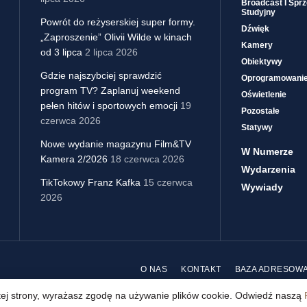
Broadcast I Sprz
Studyjny
Powrót do reżyserskiej super formy.
Dźwięk
„Zaproszenie” Olivii Wilde w kinach
Kamery
od 3 lipca
2 lipca 2026
Obiektywy
Gdzie najszybciej sprawdzić
Oprogramowani
program TV? Zaplanuj weekend
Oświetlenie
pełen hitów i sportowych emocji
19
Pozostałe
czerwca 2026
Statywy
Nowe wydanie magazynu Film&TV
W Numerze
Kamera 2/2026
18 czerwca 2026
Wydarzenia
TikTokowy Franz Kafka
15 czerwca
Wywiady
2026
O NAS
KONTAKT
BAZA ADRESOW
 tej strony, wyrażasz zgodę na używanie plików cookie. Odwiedź naszą