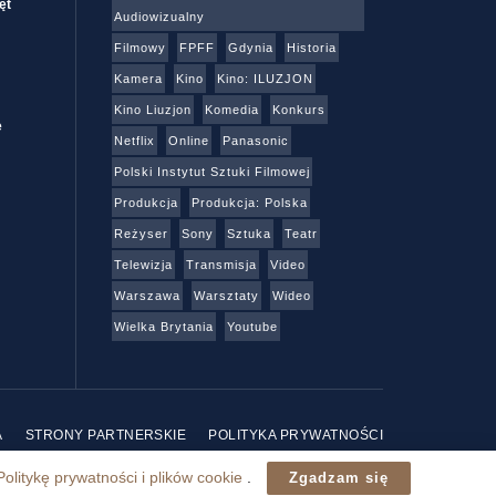
ęt
Audiowizualny
Filmowy
FPFF
Gdynia
Historia
Kamera
Kino
Kino: ILUZJON
Kino Liuzjon
Komedia
Konkurs
e
Netflix
Online
Panasonic
Polski Instytut Sztuki Filmowej
Produkcja
Produkcja: Polska
Reżyser
Sony
Sztuka
Teatr
Telewizja
Transmisja
Video
Warszawa
Warsztaty
Wideo
Wielka Brytania
Youtube
A
STRONY PARTNERSKIE
POLITYKA PRYWATNOŚCI
Politykę prywatności i plików cookie
.
Zgadzam się