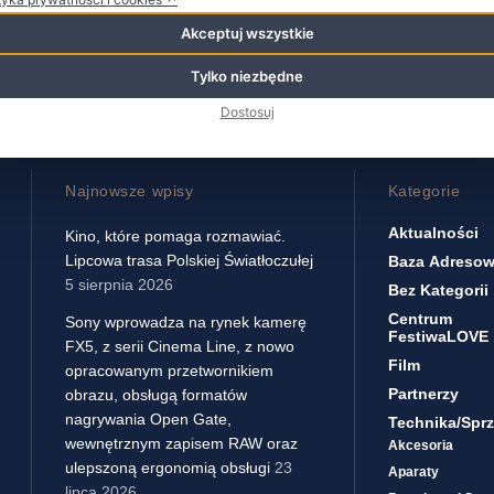
Akceptuj wszystkie
Tylko niezbędne
Dostosuj
Najnowsze wpisy
Kategorie
Aktualności
Kino, które pomaga rozmawiać.
Lipcowa trasa Polskiej Światłoczułej
Baza Adreso
5 sierpnia 2026
Bez Kategorii
Centrum
Sony wprowadza na rynek kamerę
FestiwaLOVE
FX5, z serii Cinema Line, z nowo
Film
opracowanym przetwornikiem
Partnerzy
obrazu, obsługą formatów
nagrywania Open Gate,
Technika/sprz
wewnętrznym zapisem RAW oraz
Akcesoria
ulepszoną ergonomią obsługi
23
Aparaty
lipca 2026