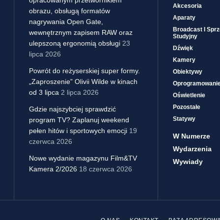
Akcesoria
obrazu, obsługą formatów
Aparaty
nagrywania Open Gate,
Broadcast I Sprz
wewnętrznym zapisem RAW oraz
Studyjny
ulepszoną ergonomią obsługi
23
Dźwięk
lipca 2026
Kamery
Powrót do reżyserskiej super formy.
Obiektywy
„Zaproszenie” Olivii Wilde w kinach
Oprogramowani
od 3 lipca
2 lipca 2026
Oświetlenie
Pozostałe
Gdzie najszybciej sprawdzić
Statywy
program TV? Zaplanuj weekend
pełen hitów i sportowych emocji
19
W Numerze
czerwca 2026
Wydarzenia
Nowe wydanie magazynu Film&TV
Wywiady
Kamera 2/2026
18 czerwca 2026