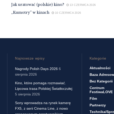
Jak uratować (polskie) kino?
13 CZERWCA 2026
„Kumotry” w kinach
10 CZERWCA 2026
Najnowsze wpisy
Kategorie
Aktualności
Nagrody Polish Days 2026
6
sierpnia 2026
Baza Adreso
Bez Kategorii
Kino, które pomaga rozmawiać.
Centrum
Lipcowa trasa Polskiej Światłoczułej
FestiwaLOVE
5 sierpnia 2026
Film
Sony wprowadza na rynek kamerę
Partnerzy
FX5, z serii Cinema Line, z nowo
Technika/sprz
opracowanym przetwornikiem