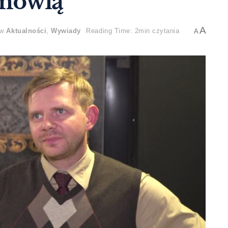
 mówią
A
w
Aktualności
,
Wywiady
Reading Time: 2min czytania
A