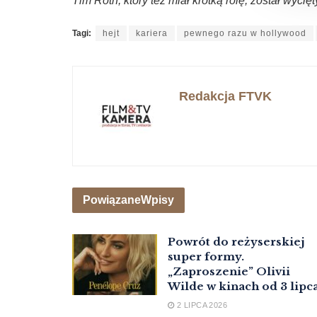
Tim Roth, który też miał krótką rolę, został wycię
Tagi:
hejt
kariera
pewnego razu w hollywood
Redakcja FTVK
Powiązane
Wpisy
Powrót do reżyserskiej
super formy.
„Zaproszenie” Olivii
Wilde w kinach od 3 lipc
2 LIPCA 2026