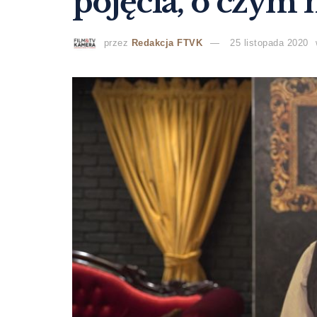
pojęcia, o czym
przez
Redakcja FTVK
25 listopada 2020