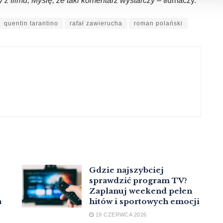
ty z filmu, Myślę, że taki komentarz wystarczy
– tłumaczy.
quentin tarantino
rafał zawierucha
roman polański
Gdzie najszybciej
sprawdzić program TV?
Zaplanuj weekend pełen
a
hitów i sportowych emocji
19 CZERWCA 2026