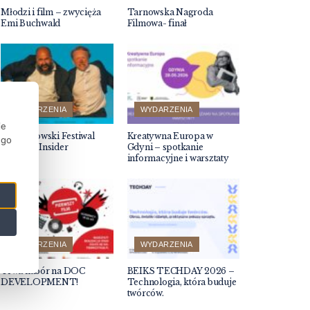
Młodzi i film – zwycięża
Tarnowska Nagroda
Emi Buchwald
Filmowa- finał
WYDARZENIA
WYDARZENIA
ie
66. Krakowski Festiwal
Kreatywna Europa w
ego
Filmowy Insider
Gdyni – spotkanie
informacyjne i warsztaty
WYDARZENIA
WYDARZENIA
Trwa nabór na DOC
BEIKS TECHDAY 2026 –
DEVELOPMENT!
Technologia, która buduje
twórców.