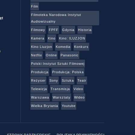
Film
Filmoteka Narodowa Instytut
ęt
Audiowizualny
Filmowy
FPFF
Gdynia
Historia
Kamera
Kino
Kino: ILUZJON
Kino Liuzjon
Komedia
Konkurs
e
Netflix
Online
Panasonic
Polski Instytut Sztuki Filmowej
Produkcja
Produkcja: Polska
Reżyser
Sony
Sztuka
Teatr
Telewizja
Transmisja
Video
Warszawa
Warsztaty
Wideo
Wielka Brytania
Youtube