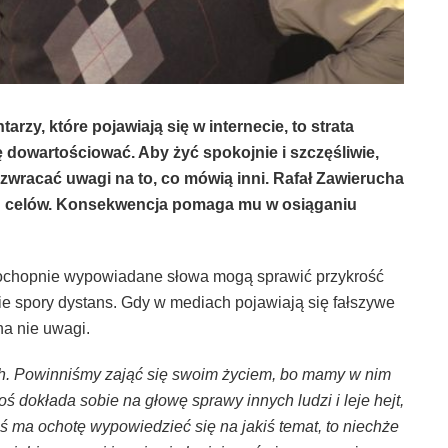
rzy, które pojawiają się w internecie, to strata
 dowartościować. Aby żyć spokojnie i szczęśliwie,
 zwracać uwagi na to, co mówią inni. Rafał Zawierucha
ch celów. Konsekwencja pomaga mu w osiąganiu
e pochopnie wypowiadane słowa mogą sprawić przykrość
e spory dystans. Gdy w mediach pojawiają się fałszywe
na nie uwagi.
ch. Powinniśmy zająć się swoim życiem, bo mamy w nim
oś dokłada sobie na głowę sprawy innych ludzi i leje hejt,
oś ma ochotę wypowiedzieć się na jakiś temat, to niechże