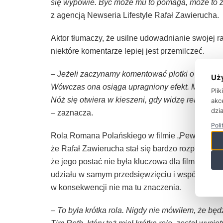
się wypowie. Być może mu to pomaga, może to z si
z agencją Newseria Lifestyle Rafał Zawierucha.
Aktor tłumaczy, że usilne udowadnianie swojej r
niektóre komentarze lepiej jest przemilczeć.
– Jeżeli zaczynamy komentować plotki o sobie, w
Uż
Wówczas ona osiąga upragniony efekt. Myślę, że 
Pli
Nóż się otwiera w kieszeni, gdy widzę reakcje i 
akc
dzia
–
zaznacza.
Poli
Rola Romana Polańskiego w filmie „Pewnego razu
że Rafał Zawierucha stał się bardzo rozpoznawa
że jego postać nie była kluczowa dla filmu. Akt
udziału w samym przedsięwzięciu i współpraca z 
w konsekwencji nie ma tu znaczenia.
– To była krótka rola. Nigdy nie mówiłem, że będz