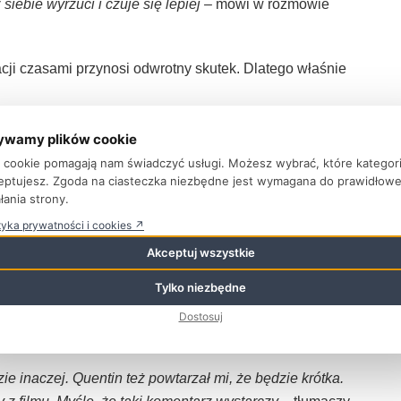
ebie wyrzuci i czuje się lepiej –
mówi w rozmowie
acji czasami przynosi odwrotny skutek. Dlatego właśnie
chodzimy w dialog z osobą, której na tym zależało.
ywamy plików cookie
czasem milczenie jest złotem, często się tego trzymam.
ki cookie pomagają nam świadczyć usługi. Możesz wybrać, które kategor
komentarze ludzi, którzy nie mają pojęcia, o czym mówią
eptujesz. Zgoda na ciasteczka niezbędne jest wymagana do prawidłow
łania strony.
tyka prywatności i cookies ↗
 w Hollywood” w reżyserii Quentina Tarantino sprawiła,
Akceptuj wszystkie
lny. Niektóre media w recenzjach filmu zwracały uwagę,
Tylko niezbędne
or zwraca uwagę, że sukcesem było dla niego już wzięcie
najbardziej znanymi na świecie artystami. Wielkość roli
Dostosuj
ie inaczej. Quentin też powtarzał mi, że będzie krótka.