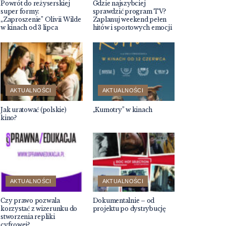
Powrót do reżyserskiej
Gdzie najszybciej
super formy.
sprawdzić program TV?
„Zaproszenie” Olivii Wilde
Zaplanuj weekend pełen
w kinach od 3 lipca
hitów i sportowych emocji
AKTUALNOŚCI
AKTUALNOŚCI
Jak uratować (polskie)
„Kumotry” w kinach
kino?
AKTUALNOŚCI
AKTUALNOŚCI
Czy prawo pozwala
Dokumentalnie – od
korzystać z wizerunku do
projektu po dystrybucję
stworzenia repliki
cyfrowej?