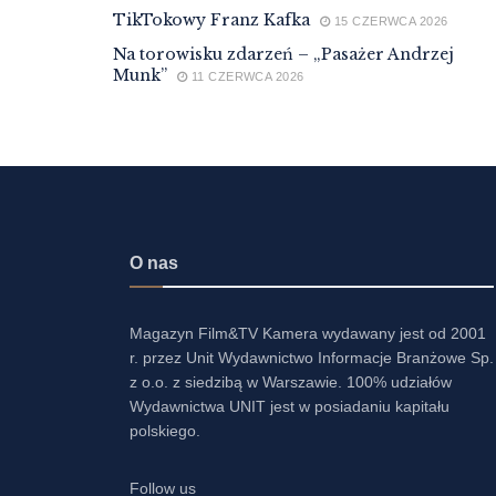
TikTokowy Franz Kafka
15 CZERWCA 2026
Na torowisku zdarzeń – „Pasażer Andrzej
Munk”
11 CZERWCA 2026
O nas
Magazyn Film&TV Kamera wydawany jest od 2001
r. przez Unit Wydawnictwo Informacje Branżowe Sp.
z o.o. z siedzibą w Warszawie. 100% udziałów
Wydawnictwa UNIT jest w posiadaniu kapitału
polskiego.
Follow us