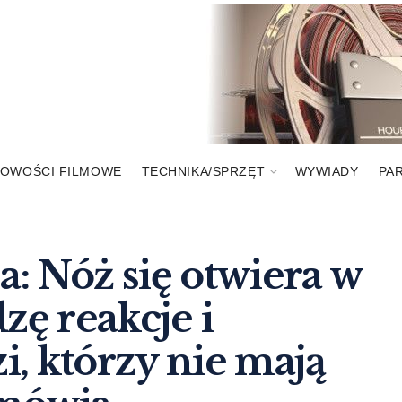
OWOŚCI FILMOWE
TECHNIKA/SPRZĘT
WYWIADY
PA
: Nóż się otwiera w
zę reakcje i
, którzy nie mają