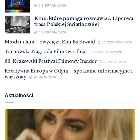
6 SIERPNIA 2026
Kino, które pomaga rozmawiać. Lipcowa
trasa Polskiej Światłoczułej
5 SIERPNIA 2026
Młodzi i film – zwycięża Emi Buchwald
15 CZERWCA 2026
Tarnowska Nagroda Filmowa- finał
1 CZERWCA 2026
66. Krakowski Festiwal Filmowy Insider
29 MAJA 2026
Kreatywna Europa w Gdyni – spotkanie informacyjne i
warsztaty
20 MAJA 2026
Aktualności