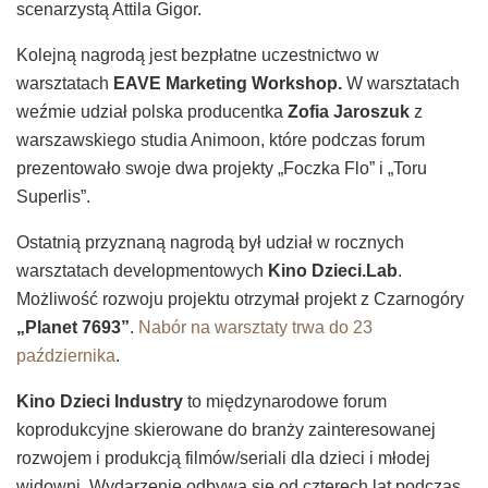
scenarzystą Attila Gigor.
Kolejną nagrodą jest bezpłatne uczestnictwo w
warsztatach
EAVE Marketing Workshop.
W warsztatach
weźmie udział polska producentka
Zofia Jaroszuk
z
warszawskiego studia Animoon, które podczas forum
prezentowało swoje dwa projekty „Foczka Flo” i „Toru
Superlis”.
Ostatnią przyznaną nagrodą był udział w rocznych
warsztatach developmentowych
Kino Dzieci.Lab
.
Możliwość rozwoju projektu otrzymał projekt z Czarnogóry
„Planet 7693”
.
Nabór na warsztaty trwa do 23
października
.
Kino Dzieci Industry
to międzynarodowe forum
koprodukcyjne skierowane do branży zainteresowanej
rozwojem i produkcją filmów/seriali dla dzieci i młodej
widowni. Wydarzenie odbywa się od czterech lat podczas