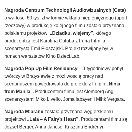
Nagroda Centrum Technologii Audiowizualnych (Ceta)
o wartości 60 tys. zł w formie wkładu niepieniężnego (aport
rzeczowy) w produkcję kolejnego filmu została przyznana
polskiemu projektowi
„Dziadku, wiejemy”
, którego
producentką jest Karolina Galuba z Furia Film, a
scenarzystą Emil Płoszajski. Projekt rozwijany był w
ramach warsztatów Kino Dzieci.Lab.
Nagroda Pop Up Film Residency
– 3-tygodniowy pobyt
twórczy w Bratysławie z możliwością pracy nad
scenariuszem powędrowała do projektu z Filipin
„Ninja
from Manila”.
Producentem filmu jest Alemberg Ang,
scenarzystami Miko Livello, Joma labayen i Mihk Vergara.
Nagroda M:brane
została przyznana węgierskiemu
projektowi
„Lala – A Fairy’s Heart”.
Producentami filmu są
József Berger, Anna Jancsó, Krisztina Endrényi,