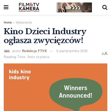
Home
Wydarzenia
Kino Dzieci Industry
ogłasza zwycięzców!
przez
Redakcja FTVK
6 października 2020
A
A
Reading Time: 3min czytania