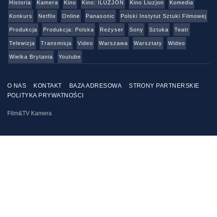
Historia
Kamera
Kino
Kino: ILUZJON
Kino Liuzjon
Komedia
Konkurs
Netflix
Online
Panasonic
Polski Instytut Sztuki Filmowej
Produkcja
Produkcja: Polska
Reżyser
Sony
Sztuka
Teatr
Telewizja
Transmisja
Video
Warszawa
Warsztaty
Wideo
Wielka Brytania
Youtube
O NAS
KONTAKT
BAZA ADRESOWA
STRONY PARTNERSKIE
POLITYKA PRYWATNOŚCI
Film&TV Kamera