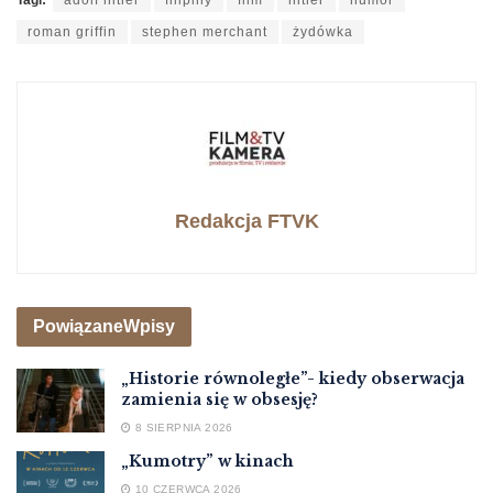
roman griffin
stephen merchant
żydówka
Redakcja FTVK
Powiązane
Wpisy
„Historie równoległe”- kiedy obserwacja
zamienia się w obsesję?
8 SIERPNIA 2026
„Kumotry” w kinach
10 CZERWCA 2026