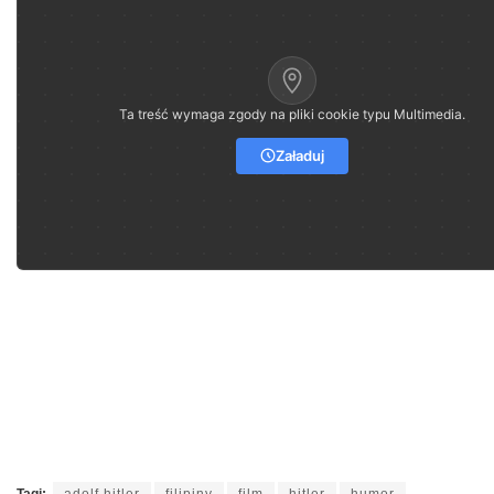
Ta treść wymaga zgody na pliki cookie typu Multimedia.
Załaduj
Tagi:
adolf hitler
filipiny
film
hitler
humor