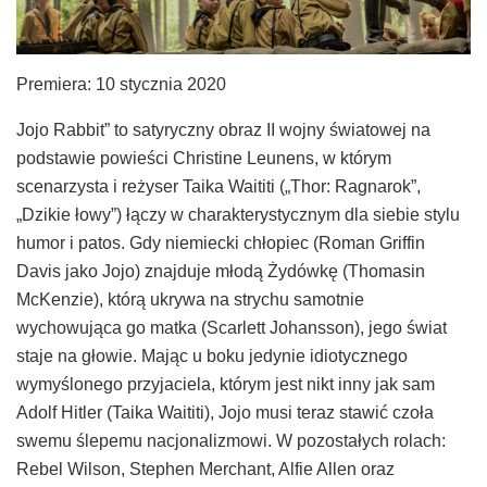
Premiera: 10 stycznia 2020
Jojo Rabbit” to satyryczny obraz II wojny światowej na
podstawie powieści Christine Leunens, w którym
scenarzysta i reżyser Taika Waititi („Thor: Ragnarok”,
„Dzikie łowy”) łączy w charakterystycznym dla siebie stylu
humor i patos. Gdy niemiecki chłopiec (Roman Griffin
Davis jako Jojo) znajduje młodą Żydówkę (Thomasin
McKenzie), którą ukrywa na strychu samotnie
wychowująca go matka (Scarlett Johansson), jego świat
staje na głowie. Mając u boku jedynie idiotycznego
wymyślonego przyjaciela, którym jest nikt inny jak sam
Adolf Hitler (Taika Waititi), Jojo musi teraz stawić czoła
swemu ślepemu nacjonalizmowi. W pozostałych rolach:
Rebel Wilson, Stephen Merchant, Alfie Allen oraz