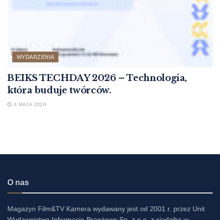
WYDARZENIA
BEIKS TECHDAY 2026 – Technologia,
która buduje twórców.
6 MAJA 2026
O nas
Magazyn Film&TV Kamera wydawany jest od 2001 r. przez Unit
Wydawnictwo Informacje Branżowe Sp. z o.o. z siedzibą w