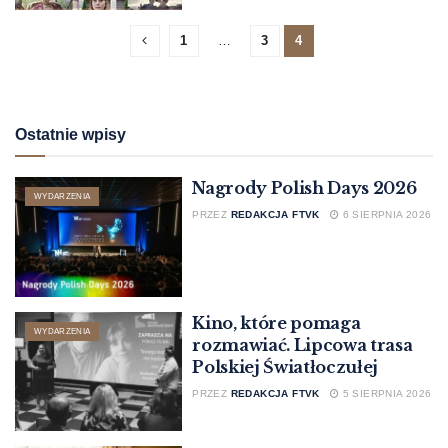
1
…
3
4
Ostatnie wpisy
Nagrody Polish Days 2026
WYDARZENIA
PRZEZ
REDAKCJA FTVK
6 SIERPNIA 2026
Kino, które pomaga
WYDARZENIA
rozmawiać. Lipcowa trasa
Polskiej Światłoczułej
PRZEZ
REDAKCJA FTVK
5 SIERPNIA 2026