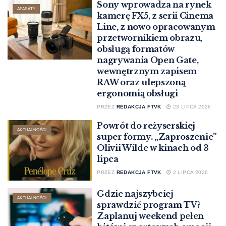
Sony wprowadza na rynek
APARATY
kamerę FX5, z serii Cinema
Line, z nowo opracowanym
przetwornikiem obrazu,
obsługą formatów
nagrywania Open Gate,
wewnętrznym zapisem
RAW oraz ulepszoną
ergonomią obsługi
PRZEZ
REDAKCJA FTVK
23 LIPCA 2026
Powrót do reżyserskiej
AKTUALNOŚCI
super formy. „Zaproszenie”
Olivii Wilde w kinach od 3
lipca
PRZEZ
REDAKCJA FTVK
2 LIPCA 2026
Gdzie najszybciej
AKTUALNOŚCI
sprawdzić program TV?
Zaplanuj weekend pełen