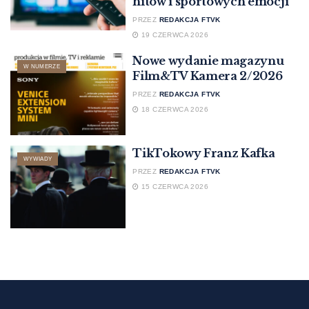
hitów i sportowych emocji
PRZEZ
REDAKCJA FTVK
19 CZERWCA 2026
Nowe wydanie magazynu
W NUMERZE
Film&TV Kamera 2/2026
PRZEZ
REDAKCJA FTVK
18 CZERWCA 2026
TikTokowy Franz Kafka
WYWIADY
PRZEZ
REDAKCJA FTVK
15 CZERWCA 2026