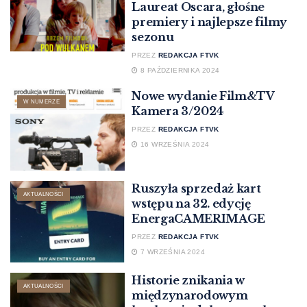
Laureat Oscara, głośne
premiery i najlepsze filmy
sezonu
PRZEZ
REDAKCJA FTVK
8 PAŹDZIERNIKA 2024
Nowe wydanie Film&TV
W NUMERZE
Kamera 3/2024
PRZEZ
REDAKCJA FTVK
16 WRZEŚNIA 2024
Ruszyła sprzedaż kart
AKTUALNOŚCI
wstępu na 32. edycję
EnergaCAMERIMAGE
PRZEZ
REDAKCJA FTVK
7 WRZEŚNIA 2024
Historie znikania w
AKTUALNOŚCI
międzynarodowym