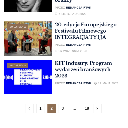
branży
PRZEZ
REDAKCJA FTVK
7 LISTOPADA 2023
20. edycja Europejskiego
WYDARZENIA
Festiwalu Filmowego
INTEGRACJA TY I JA
PRZEZ
REDAKCJA FTVK
26 WRZEŚNIA 2023
KFF Industry: Program
WYDARZENIA
wydarzeń branżowych
2023
PRZEZ
REDAKCJA FTVK
19 MAJA 2023
1
2
3
…
18