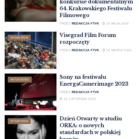
konkursie dokumentalnym
64. Krakowskiego Festiwalu
Filmowego
PRZEZ
REDAKCJA FTVK
14 MAJA 2024
Visegrad Film Forum
WYDARZENIA
rozpoczęty
PRZEZ
REDAKCJA FTVK
14 MARCA 2024
Sony na festiwalu
AKTUALNOŚCI
EnergaCamerimage 2023
PRZEZ
REDAKCJA FTVK
12 LISTOPADA 2023
Dzień Otwarty w studiu
WYDARZENIA
ORKA: o nowych
standardach w polskiej