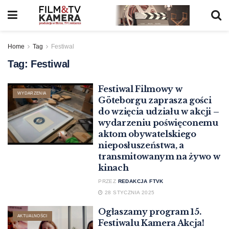
Home
Tag
Festiwal
Tag:
Festiwal
Festiwal Filmowy w
WYDARZENIA
Göteborgu zaprasza gości
do wzięcia udziału w akcji –
wydarzeniu poświęconemu
aktom obywatelskiego
nieposłuszeństwa, a
transmitowanym na żywo w
kinach
PRZEZ
REDAKCJA FTVK
28 STYCZNIA 2025
Ogłaszamy program 15.
AKTUALNOŚCI
Festiwalu Kamera Akcja!