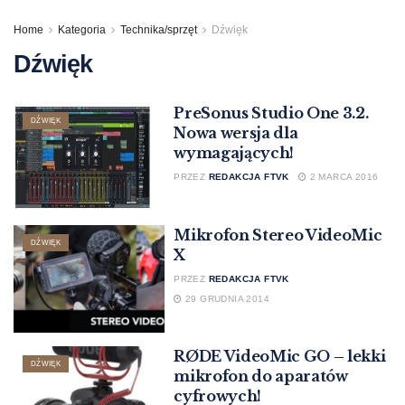
Home
Kategoria
Technika/sprzęt
Dźwięk
Dźwięk
PreSonus Studio One 3.2.
DŹWIĘK
Nowa wersja dla
wymagających!
PRZEZ
REDAKCJA FTVK
2 MARCA 2016
Mikrofon Stereo VideoMic
DŹWIĘK
X
PRZEZ
REDAKCJA FTVK
29 GRUDNIA 2014
RØDE VideoMic GO – lekki
DŹWIĘK
mikrofon do aparatów
cyfrowych!