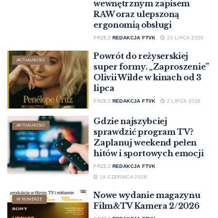
wewnętrznym zapisem
RAW oraz ulepszoną
ergonomią obsługi
PRZEZ
REDAKCJA FTVK
23 LIPCA 2026
Powrót do reżyserskiej
AKTUALNOŚCI
super formy. „Zaproszenie”
Olivii Wilde w kinach od 3
lipca
PRZEZ
REDAKCJA FTVK
2 LIPCA 2026
Gdzie najszybciej
AKTUALNOŚCI
sprawdzić program TV?
Zaplanuj weekend pełen
hitów i sportowych emocji
PRZEZ
REDAKCJA FTVK
19 CZERWCA 2026
Nowe wydanie magazynu
W NUMERZE
Film&TV Kamera 2/2026