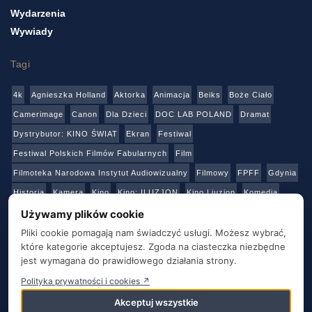
Wydarzenia
Wywiady
Tagi
4k
Agnieszka Holland
Aktorka
Animacja
Beiks
Boże Ciało
Camerimage
Canon
Dla Dzieci
DOC LAB POLAND
Dramat
Dystrybutor: KINO ŚWIAT
Ekran
Festiwal
Festiwal Polskich Filmów Fabularnych
Film
Filmoteka Narodowa Instytut Audiowizualny
Filmowy
FPFF
Gdynia
Historia
Kamera
Kino
Kino: ILUZJON
Kino Liuzjon
Komedia
Konkurs
Netflix
Online
Panasonic
Polski Instytut Sztuki Filmowej
Używamy plików cookie
Produkcja
Produkcja: Polska
Reżyser
Sony
Sztuka
Teatr
Pliki cookie pomagają nam świadczyć usługi. Możesz wybrać,
które kategorie akceptujesz. Zgoda na ciasteczka niezbędne
Telewizja
Transmisja
Video
Warszawa
Warsztaty
Wideo
jest wymagana do prawidłowego działania strony.
Wielka Brytania
Youtube
Polityka prywatności i cookies ↗
Akceptuj wszystkie