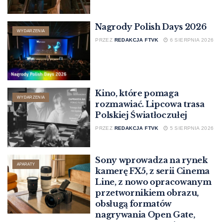
Nagrody Polish Days 2026
WYDARZENIA
PRZEZ
REDAKCJA FTVK
6 SIERPNIA 2026
Kino, które pomaga
WYDARZENIA
rozmawiać. Lipcowa trasa
Polskiej Światłoczułej
PRZEZ
REDAKCJA FTVK
5 SIERPNIA 2026
Sony wprowadza na rynek
APARATY
kamerę FX5, z serii Cinema
Line, z nowo opracowanym
przetwornikiem obrazu,
obsługą formatów
nagrywania Open Gate,