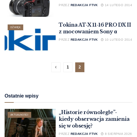
PRZEZ
REDAKCJA FTVK
14 LUTEGO 2014
Tokina AT-X 11-16 PRO DX II
DŹWIĘK
z mocowaniem Sony α
PRZEZ
REDAKCJA FTVK
10 LUTEGO 2014
1
2
Ostatnie wpisy
„Historie równoległe”-
AKTUALNOŚCI
kiedy obserwacja zamienia
się w obsesję?
PRZEZ
REDAKCJA FTVK
8 SIERPNIA 2026